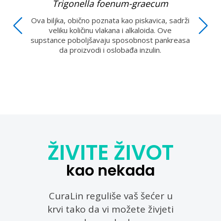
Trigonella foenum-graecum
Ova biljka, obično poznata kao piskavica, sadrži
veliku količinu vlakana i alkaloida. Ove
za
A
supstance poboljšavaju sposobnost pankreasa
ma
u
da proizvodi i oslobađa inzulin.
ci
ŽIVITE ŽIVOT
kao nekada
CuraLin reguliše vaš šećer u
krvi tako da vi možete živjeti