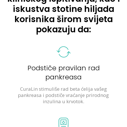
iskustva stotine hiljada
korisnika širom svijeta
pokazuju da:
Podstiče pravilan rad
pankreasa
CuraLin stimuliše rad beta ćelija vašeg
pankreasa i podstiče vraćanje prirodnog
inzulina u krvotok.