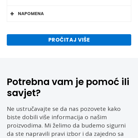
ugovora zaključenog na daljinu u roku od 14
Povrat sredstava se vrši najkasnije 14 dana od
dana od dana kada je proizvod dospio u
NAPOMENA
dana kada je primljena izjava potrošača o
njegov posjed.
Dodatak ishrani nije direktna zamjena za
odustajanju.
terapiju koju je propisao vaš ljekar.
PROČITAJ VIŠE
Potrebna vam je pomoć ili
savjet?
Ne ustručavajte se da nas pozovete kako
biste dobili više informacija o našim
proizvodima. Mi želimo da budemo sigurni
da ste napravili pravi izbor i da zajedno sa