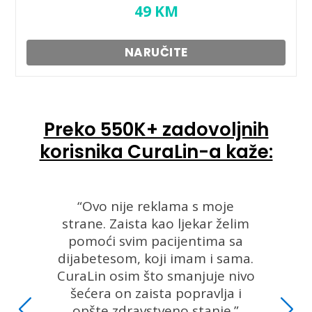
49
KM
NARUČITE
Preko 550K+ zadovoljnih
korisnika CuraLin-a kaže:
“Ovo nije reklama s moje
strane. Zaista kao ljekar želim
pomoći svim pacijentima sa
dijabetesom, koji imam i sama.
CuraLin osim što smanjuje nivo
šećera on zaista popravlja i
opšte zdravstveno stanje.”