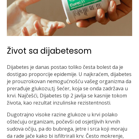
Život sa dijabetesom
Dijabetes je danas postao toliko česta bolest da je
dostigao proporcije epidemije. U najkraćem, dijabetes
je prouzrokovan nemogućnošću vašeg organizma da
prerađuje glukozu,tj. šećer, koja se onda zadržava u
krvi. Najčešći, Dijabetes tip 2 javlja se kasnije tokom
života, kao rezultat inzulinske rezistentnosti.
Dugotrajno visoke razine glukoze u krvi polako
oštećuju organizam, počevši od osjetljivih krvnih
sudova očiju, pa do bubrega, jetre i srca koji moraju
da rade jače kako bi isfiltrirali krv. Često mokrenje,