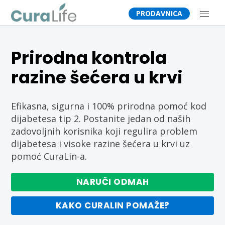
PRODAVNICA
POČETNA
Prirodna kontrola
razine šećera u krvi
DIJABETES BLOG
BROŠURA
Efikasna, sigurna i 100% prirodna pomoć kod
dijabetesa tip 2. Postanite jedan od naših
zadovoljnih korisnika koji regulira problem
O NAMA
dijabetesa i visoke razine šećera u krvi uz
pomoć CuraLin-a.
FAQ
NARUČI ODMAH
KONTAKT
KAKO CURALIN POMAŽE?
MOJ PROFIL