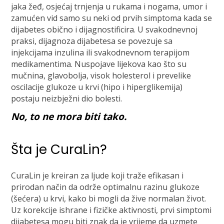
jaka žeđ, osjećaj trnjenja u rukama i nogama, umor i
zamućen vid samo su neki od prvih simptoma kada se
dijabetes obično i dijagnostificira. U svakodnevnoj
praksi, dijagnoza dijabetesa se povezuje sa
injekcijama inzulina ili svakodnevnom terapijom
medikamentima. Nuspojave lijekova kao što su
mučnina, glavobolja, visok holesterol i prevelike
oscilacije glukoze u krvi (hipo i hiperglikemija)
postaju neizbježni dio bolesti.
No, to ne mora biti tako.
Šta je CuraLin?
CuraLin je kreiran za ljude koji traže efikasan i
prirodan način da održe optimalnu razinu glukoze
(šećera) u krvi, kako bi mogli da žive normalan život.
Uz korekcije ishrane i fizičke aktivnosti, prvi simptomi
dijabetesa mogu biti znak da je vrijeme da uzmete