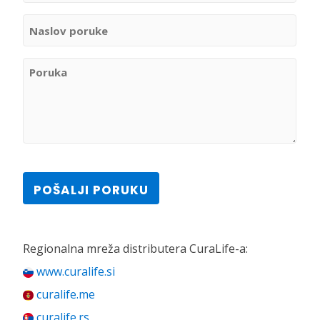
Naslov
poruke
(Required)
Poruka
(Required)
CAPTCHA
Regionalna mreža distributera CuraLife-a:
www.curalife.si
curalife.me
curalife.rs