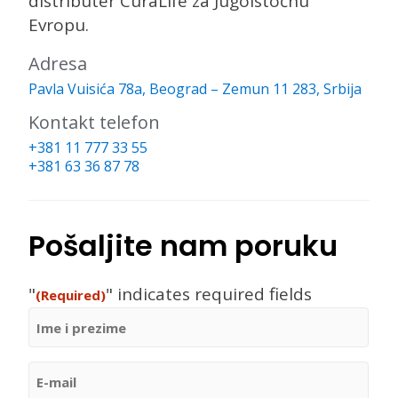
distributer CuraLife za Jugoistočnu
Evropu.
Adresa
Pavla Vuisića 78a, Beograd – Zemun 11 283, Srbija
Kontakt telefon
+381 11 777 33 55
+381 63 36 87 78
Pošaljite nam poruku
"
" indicates required fields
(Required)
Ime
i
prezime
(Required)
E-
mail
(Required)