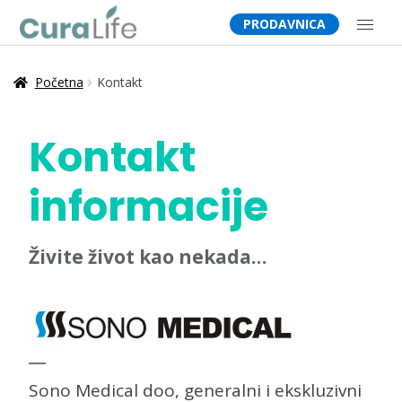
PRODAVNICA
POČETNA
Početna
Kontakt
DIJABETES BLOG
Kontakt
BROŠURA
informacije
O NAMA
Živite život kao nekada…
FAQ
KONTAKT
Sono Medical doo, generalni i ekskluzivni
MOJ PROFIL